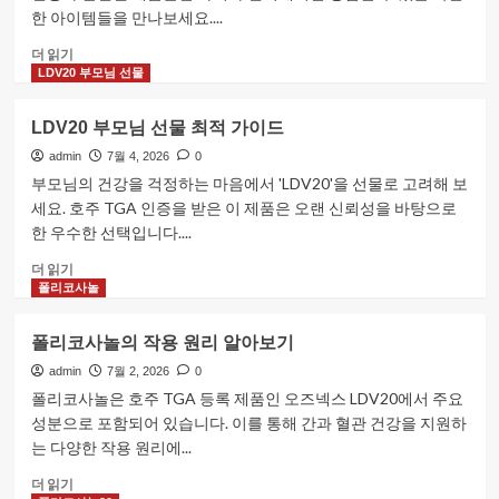
읽
한
한 아이템들을 만나보세요....
어
라
보
이
호
더 읽기
기
프
주
LDV20 부모님 선물
스
여
타
행
LDV20 부모님 선물 최적 가이드
일
필
에
수
admin
7월 4, 2026
0
대
쇼
부모님의 건강을 걱정하는 마음에서 'LDV20'을 선물로 고려해 보
해
핑
세요. 호주 TGA 인증을 받은 이 제품은 오랜 신뢰성을 바탕으로
더
아
한 우수한 선택입니다....
읽
이
어
템
LDV20
더 읽기
보
에
부
폴리코사놀
기
대
모
해
님
폴리코사놀의 작용 원리 알아보기
더
선
읽
물
admin
7월 2, 2026
0
어
최
폴리코사놀은 호주 TGA 등록 제품인 오즈넥스 LDV20에서 주요
보
적
성분으로 포함되어 있습니다. 이를 통해 간과 혈관 건강을 지원하
기
가
는 다양한 작용 원리에...
이
드
폴
더 읽기
에