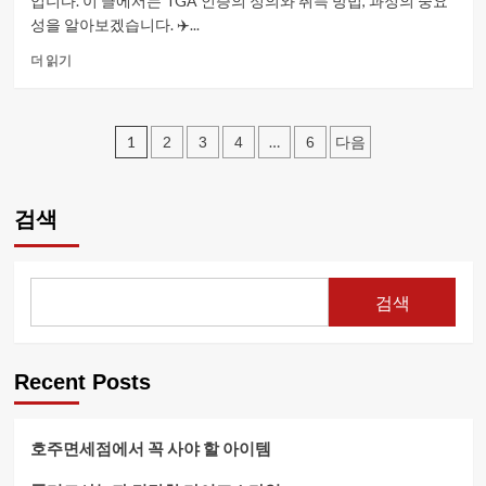
입니다. 이 글에서는 TGA 인증의 정의와 취득 방법, 과정의 중요
분
성을 알아보겠습니다. ✈️...
석
에
TGA
더 읽기
대
인
해
증
더
획
글
읽
득
1
…
2
3
4
6
다음
어
방
페
보
법
기
과
이
검색
절
지
차
에
매
대
검색
해
김
더
읽
어
Recent Posts
보
기
호주면세점에서 꼭 사야 할 아이템