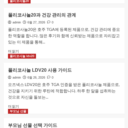
리
폴리코사놀20
대
코
해
사
폴리코사놀20과 건강 관리의 관계
더
놀
읽
의
admin
6월 27, 2026
0
어
작
폴리코사놀20은 호주 TGA에 등록된 제품으로, 건강 관리에 중요
보
용
한 역할을 합니다. 많은 후기와 함께 신뢰받는 제품으로 자리잡고
기
원
있는 이 제품을 통해...
리
알
폴
더 읽기
아
리
폴리코사놀 ldv20
보
코
기
사
폴리코사놀 LDV20 사용 가이드
에
놀
대
20
admin
6월 26, 2026
0
해
과
오즈넥스 LDV20은 호주 TGA 인증을 받은 폴리코사놀 제품으로,
더
건
건강을 지키기 위한 루틴에 적합합니다. 하루 한 알을 섭취하는
읽
강
것으로 자신을 돌보는...
어
관
보
리
폴
더 읽기
기
의
리
부모님 선물
관
코
계
사
부모님 선물 선택 가이드
에
놀