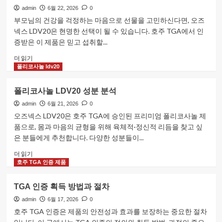
대
LDV20
admin
6월 22, 2026
0
해
사
부모님의 건강을 걱정하는 마음으로 선물을 고민하신다면, 오즈
더
용
넥스 LDV20은 현명한 선택이 될 수 있습니다. 호주 TGA에서 인
읽
가
증받은 이 제품은 믿고 섭취할...
어
이
보
드
부
더 읽기
기
에
모
폴리코사놀 ldv20
대
님
해
선
폴리코사놀 LDV20 성분 분석
더
물
읽
선
admin
6월 21, 2026
0
어
택
오즈넥스 LDV20은 호주 TGA에 승인된 프리미엄 폴리코사놀 제
보
가
품으로, 몸과 마음의 균형을 위해 육체적·정신적 리듬을 찾고 싶
기
이
은 분들에게 추천합니다. 다양한 성분들이...
드
에
폴
더 읽기
대
리
호주 TGA 인증 제품
해
코
더
사
TGA 인증 획득 방법과 절차
읽
놀
어
LDV20
admin
6월 17, 2026
0
보
성
호주 TGA 인증은 제품의 안전성과 효과를 보장하는 중요한 절차
기
분