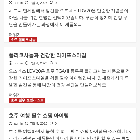
admin
7월 8, 2026
0
LDV20 부모님 선물
LDV20 부모님 선물 최적 가이드
시드니 면세점에서 발견한 오즈넥스 LDV20은 단순한 기념품이
아닌, 나를 위한 현명한 선택이었습니다. 꾸준히 챙기며 건강 루
4
틴을 만들어가는 과정에서 이 제품의...
호
더 읽기
폴리코사놀
주
호주 폴리코사놀
폴리코사놀의 작용 원리 알아보기
면
세
5
폴리코사놀과 건강한 라이프스타일
점
에
admin
7월 6, 2026
0
서
오즈넥스 LDV20은 호주 TGA에 등록된 폴리코사놀 제품으로 건
꼭
강한 라이프스타일을 위한 필수 아이템입니다. 면세점에서의 특
사
별한 발견을 통해 나만의 건강 루틴을 만들어보세요....
야
할
폴
더 읽기
아
리
호주 필수 쇼핑리스트
이
코
템
사
호주 여행 필수 쇼핑 아이템
에
놀
대
과
admin
7월 5, 2026
0
해
건
호주를 여행하면서 놓칠 수 없는 필수 쇼핑 아이템을 소개합니다.
더
강
건강과 관련된 제품뿐만 아니라 현지에서만 경험할 수 있는 특별