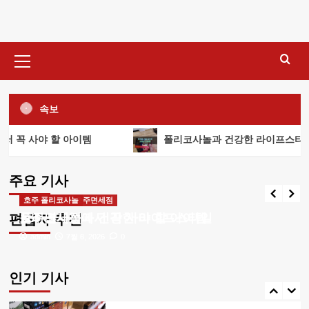
콘
텐
츠
기
로
본
건
메
너
뉴
호주 필수 쇼핑리스트
속보
뛰
호주 여행 필수 쇼핑 아이템
기
3
꼭 사야 할 아이템
폴리코사놀과 건강한 라이프스타일
시드니면세점 / 호주면세점
호주면세점에서 꼭 사야 할 아이템
LDV20 부모님 선물
주요 기사
admin
7월 8, 2026
0
LDV20 부모님 선물 최적 가이드
시드니면세점 / 호주면세점
호주 폴리코사놀
4
호주면세점에서 꼭 사야 할 아이템
폴리코사놀과 건강한 라이프스타일
편집자 추천
admin
admin
7월 8, 2026
7월 6, 2026
0
0
폴리코사놀
폴리코사놀의 작용 원리 알아보기
인기 기사
5