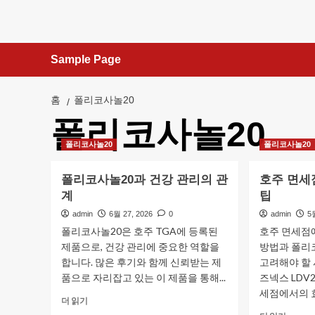
콘
텐
츠
Sample Page
로
건
너
홈
폴리코사놀20
뛰
폴리코사놀20
기
폴리코사놀20
폴리코사놀20
폴리코사놀20과 건강 관리의 관
호주 면세
계
팁
admin
6월 27, 2026
0
admin
5
폴리코사놀20은 호주 TGA에 등록된
호주 면세점
제품으로, 건강 관리에 중요한 역할을
방법과 폴리코
합니다. 많은 후기와 함께 신뢰받는 제
고려해야 할
품으로 자리잡고 있는 이 제품을 통해...
즈넥스 LDV
세점에서의 효
폴
더 읽기
리
호