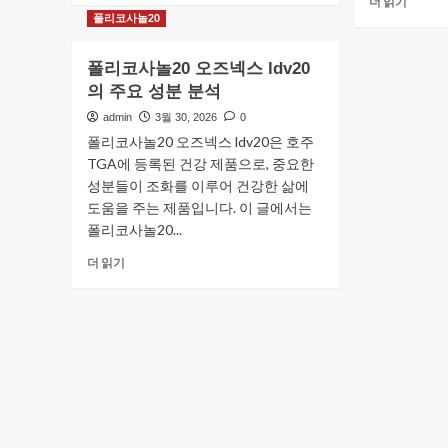
더 읽기
코
주
폴리코사놀20
사
면
놀
세
폴리코사놀20 오즈넥스 ldv20
20
점
의 주요 성분 분석
과
에
건
서
admin
3월 30, 2026
0
강
의
폴리코사놀20 오즈넥스 ldv20은 호주
관
스
TGA에 등록된 건강 제품으로, 중요한
리
마
성분들이 조화를 이루어 건강한 삶에
의
트
관
도움을 주는 제품입니다. 이 글에서는
쇼
계
핑
폴리코사놀20...
에
팁
폴
대
더 읽기
에
리
해
대
코
더
해
사
읽
더
놀
어
읽
20
보
어
오
기
보
즈
기
넥
스