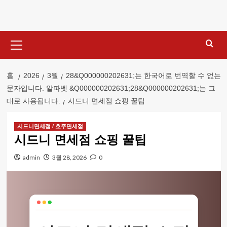
콘
텐
츠
기
로
본
건
메
너
뉴
홈
2026
3월
28&Q000000202631;는 한국어로 번역할 수 없는
뛰
문자입니다. 알파벳 &Q000000202631;28&Q000000202631;는 그
기
대로 사용됩니다.
시드니 면세점 쇼핑 꿀팁
시드니면세점 / 호주면세점
시드니 면세점 쇼핑 꿀팁
admin
3월 28, 2026
0