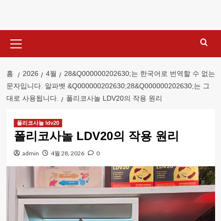
콘
텐
츠
기
로
본
건
메
너
뉴
홈
2026
4월
28&Q000000202630;는 한국어로 번역할 수 없는
뛰
문자입니다. 알파벳 &Q000000202630;28&Q000000202630;는 그
기
대로 사용됩니다.
폴리코사놀 LDV20의 작용 원리
폴리코사놀 ldv20
폴리코사놀 LDV20의 작용 원리
admin
4월 28, 2026
0