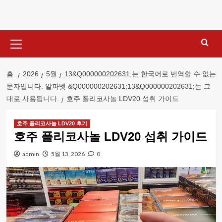
콘
텐
츠
기
로
본
건
메
너
뉴
홈
2026
5월
13&Q000000202631;는 한국어로 번역할 수 없는
뛰
문자입니다. 알파벳 &Q000000202631;13&Q000000202631;는 그
기
대로 사용됩니다.
호주 폴리코사놀 LDV20 섭취 가이드
호주 폴리코사놀 LDV20 후기
호주 폴리코사놀 LDV20 섭취 가이드
admin
5월 13, 2026
0