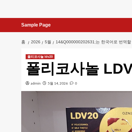
콘
텐
츠
Sample Page
로
건
너
홈
2026
5월
14&Q000000202631;는 한국어로 번역할
뛰
기
폴리코사놀 ldv20
폴리코사놀 LDV
admin
5월 14, 2026
0